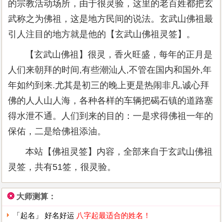
的宗教活动场所，由于很灵验，这里的老百姓都把玄
武称之为佛祖，这是地方民间的说法。玄武山佛祖最
引人注目的地方就是他的【玄武山佛祖灵签】。
【玄武山佛祖】很灵，香火旺盛，每年的正月是
人们来朝拜的时间,有些潮汕人,不管在国内和国外,年
年如约到来.尤其是初三的晚上更是热闹非凡,诚心拜
佛的人人山人海，各种各样的车辆把碣石镇的道路塞
得水泄不通。人们到来的目的：一是求得佛祖一年的
保佑，二是给佛祖添油。
本站【佛祖灵签】内容，全部来自于玄武山佛祖
灵签，共有51签，很灵验。
❂
大师测算：
「起名」 好名好运
八字起最适合的姓名！