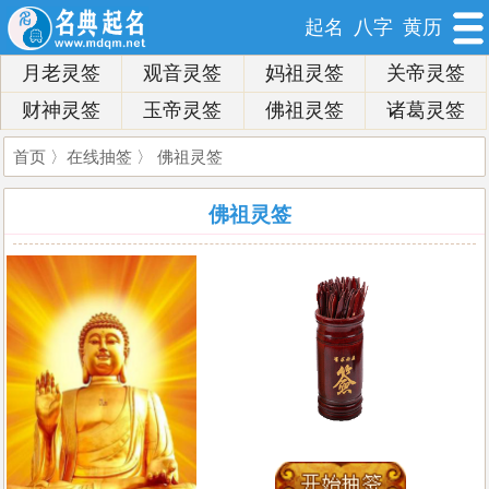
起名
八字
黄历
月老灵签
观音灵签
妈祖灵签
关帝灵签
财神灵签
玉帝灵签
佛祖灵签
诸葛灵签
首页
〉
在线抽签
〉 佛祖灵签
佛祖灵签