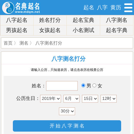
起名
八字
黄历
八字起名
姓名打分
起名宝典
八字测名
男孩起名
女孩起名
小名测试
起名字典
首页
〉
测名
〉 八字测名打分
八字测名打分
请输入公历，只知道农历，请点击农历在线查公历
姓名：
男
女
公历生日：