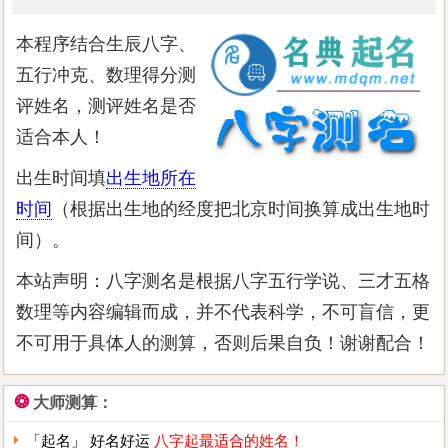
本程序结合生辰八字、
五行冲克、数理得分测
评姓名，测评姓名是否
适合本人！
出生时间填
出生地所在
时间
（根据出生地的经度把北京时间换算成出生地时
间）。
本站声明：八字测名是根据八字五行学说、三才五格
数理等内容编辑而成，并不代表科学，不可盲信，更
不可用于具体人的测算，否则后果自负！谢谢配合！
❂
大师测算：
「起名」 好名好运
八字起最适合的姓名！