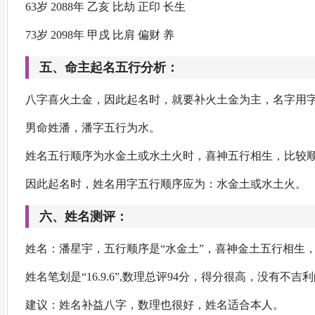
63岁 2088年 乙亥 比劫 正印 长生
73岁 2098年 甲戌 比肩 偏财 养
五、命主起名五行分析：
八字喜火土金，因此起名时，就要补火土金为主，名字用
男命姓潘，潘字五行为水。
姓名五行顺序为水金土或水土火时，喜神五行相生，比较
因此起名时，姓名用字五行顺序应为：水金土或水土火。
六、姓名测评：
姓名：潘星宇，五行顺序是“水金土”，喜神金土五行相生
姓名笔划是“16.9.6”,数理总评94分，得分很高，没有不吉
建议：姓名补益八字，数理也很好，姓名适合本人。