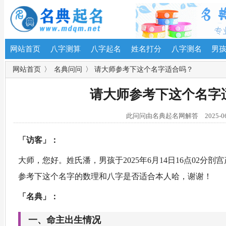
网站首页
八字测算
八字起名
姓名打分
八字测名
男
网站首页
〉
名典问问
〉 请大师参考下这个名字适合吗？
请大师参考下这个名字
此问问由名典起名网解答 2025-06
「访客」：
大师，您好。姓氏潘，男孩于2025年6月14日16点02分
参考下这个名字的数理和八字是否适合本人哈，谢谢！
「名典」：
一、命主出生情况