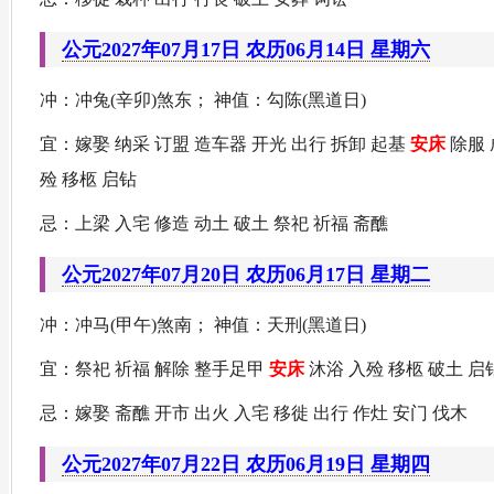
公元2027年07月17日 农历06月14日 星期六
冲：冲兔(辛卯)煞东； 神值：勾陈(黑道日)
宜：嫁娶 纳采 订盟 造车器 开光 出行 拆卸 起基
安床
除服 
殓 移柩 启钻
忌：上梁 入宅 修造 动土 破土 祭祀 祈福 斋醮
公元2027年07月20日 农历06月17日 星期二
冲：冲马(甲午)煞南； 神值：天刑(黑道日)
宜：祭祀 祈福 解除 整手足甲
安床
沐浴 入殓 移柩 破土 启
忌：嫁娶 斋醮 开市 出火 入宅 移徙 出行 作灶 安门 伐木
公元2027年07月22日 农历06月19日 星期四