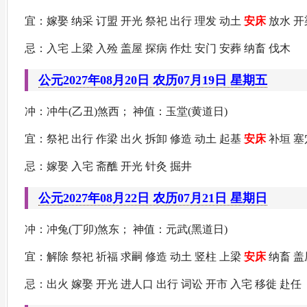
宜：嫁娶 纳采 订盟 开光 祭祀 出行 理发 动土
安床
放水 开
忌：入宅 上梁 入殓 盖屋 探病 作灶 安门 安葬 纳畜 伐木
公元2027年08月20日 农历07月19日 星期五
冲：冲牛(乙丑)煞西； 神值：玉堂(黄道日)
宜：祭祀 出行 作梁 出火 拆卸 修造 动土 起基
安床
补垣 塞
忌：嫁娶 入宅 斋醮 开光 针灸 掘井
公元2027年08月22日 农历07月21日 星期日
冲：冲兔(丁卯)煞东； 神值：元武(黑道日)
宜：解除 祭祀 祈福 求嗣 修造 动土 竖柱 上梁
安床
纳畜 盖
忌：出火 嫁娶 开光 进人口 出行 词讼 开市 入宅 移徙 赴任