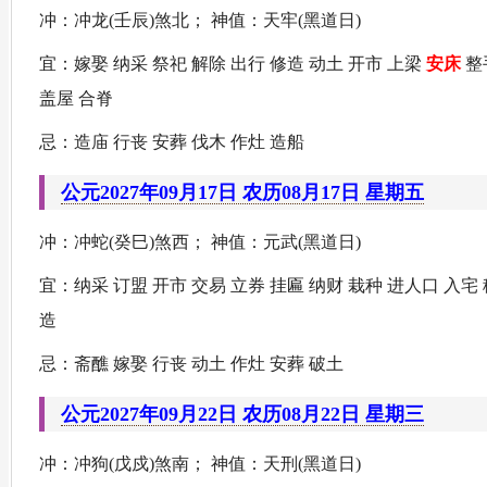
冲：冲龙(壬辰)煞北； 神值：天牢(黑道日)
宜：嫁娶 纳采 祭祀 解除 出行 修造 动土 开市 上梁
安床
整
盖屋 合脊
忌：造庙 行丧 安葬 伐木 作灶 造船
公元2027年09月17日 农历08月17日 星期五
冲：冲蛇(癸巳)煞西； 神值：元武(黑道日)
宜：纳采 订盟 开市 交易 立券 挂匾 纳财 栽种 进人口 入宅
造
忌：斋醮 嫁娶 行丧 动土 作灶 安葬 破土
公元2027年09月22日 农历08月22日 星期三
冲：冲狗(戊戍)煞南； 神值：天刑(黑道日)