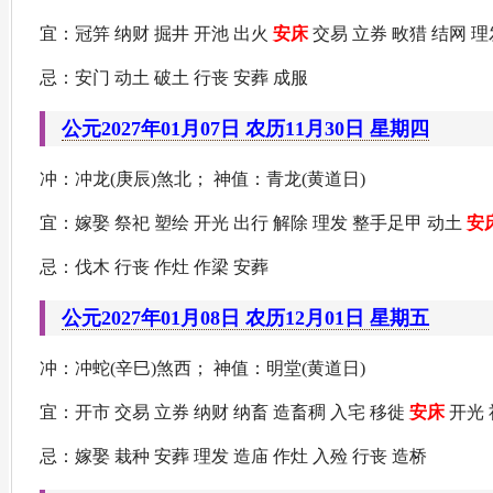
宜：冠笄 纳财 掘井 开池 出火
安床
交易 立券 畋猎 结网 理
忌：安门 动土 破土 行丧 安葬 成服
公元2027年01月07日 农历11月30日 星期四
冲：冲龙(庚辰)煞北； 神值：青龙(黄道日)
宜：嫁娶 祭祀 塑绘 开光 出行 解除 理发 整手足甲 动土
安
忌：伐木 行丧 作灶 作梁 安葬
公元2027年01月08日 农历12月01日 星期五
冲：冲蛇(辛巳)煞西； 神值：明堂(黄道日)
宜：开市 交易 立券 纳财 纳畜 造畜稠 入宅 移徙
安床
开光 
忌：嫁娶 栽种 安葬 理发 造庙 作灶 入殓 行丧 造桥