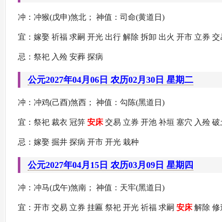
冲：冲猴(戊申)煞北； 神值：司命(黄道日)
宜：嫁娶 祈福 求嗣 开光 出行 解除 拆卸 出火 开市 立券 
忌：祭祀 入殓 安葬 探病
公元2027年04月06日 农历02月30日 星期二
冲：冲鸡(己酉)煞西； 神值：勾陈(黑道日)
宜：祭祀 裁衣 冠笄
安床
交易 立券 开池 补垣 塞穴 入殓 破
忌：嫁娶 掘井 探病 开市 开光 栽种
公元2027年04月15日 农历03月09日 星期四
冲：冲马(戊午)煞南； 神值：天牢(黑道日)
宜：开市 交易 立券 挂匾 祭祀 开光 祈福 求嗣
安床
解除 修