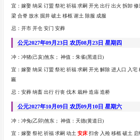
宜：嫁娶 纳采 订盟 祭祀 祈福 求嗣 开光 出行 出火 拆卸 
梁 合脊 放水 掘井 破土 移柩 谢土 除服 成服
忌：开市 开仓 安门 安葬
公元2027年09月23日 农历08月23日 星期四
冲：冲猪(己亥)煞东； 神值：朱雀(黑道日)
宜：嫁娶 纳采 订盟 祭祀 祈福 求嗣 开光 解除 进人口 入宅
匾
忌：安葬 纳畜 出行 行丧 伐木 栽种 造庙 造桥
公元2027年10月09日 农历09月10日 星期六
冲：冲兔(乙卯)煞东； 神值：天德(黄道日)
宜：嫁娶 祭祀 祈福 求嗣 动土
安床
扫舍 入殓 移柩 破土 启