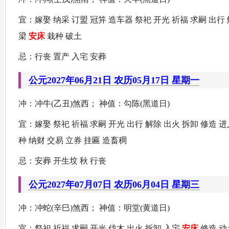
宜：嫁娶 纳采 订盟 冠笄 造车器 祭祀 开光 祈福 求嗣 出行 
梁
安床
栽种 破土
忌：行丧 置产 入宅 安葬
公元2027年06月21日 农历05月17日 星期一
冲：冲牛(乙丑)煞西； 神值：勾陈(黑道日)
宜：嫁娶 祭祀 祈福 求嗣 开光 出行 解除 出火 拆卸 修造 
种 纳财 交易 立券 挂匾 造畜稠
忌：安葬 开生坟 秋 行丧
公元2027年07月07日 农历06月04日 星期三
冲：冲蛇(辛巳)煞西； 神值：明堂(黄道日)
宜：祭祀 祈福 求嗣 开光 伐木 出火 拆卸 入宅
安床
修造 动