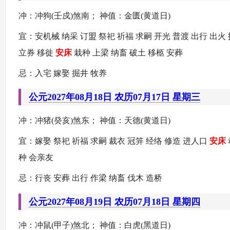
冲：冲狗(壬戍)煞南； 神值：金匮(黄道日)
宜：安机械 纳采 订盟 祭祀 祈福 求嗣 开光 普渡 出行 出火 
立券 移徙
安床
栽种 上梁 纳畜 破土 移柩 安葬
忌：入宅 嫁娶 掘井 牧养
公元2027年08月18日 农历07月17日 星期三
冲：冲猪(癸亥)煞东； 神值：天德(黄道日)
宜：嫁娶 祭祀 祈福 求嗣 裁衣 冠笄 经络 修造 进人口
安床
种 会亲友
忌：行丧 安葬 出行 作梁 纳畜 伐木 造桥
公元2027年08月19日 农历07月18日 星期四
冲：冲鼠(甲子)煞北； 神值：白虎(黑道日)