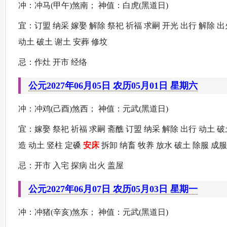
冲：冲马(甲午)煞南； 神值：白虎(黑道日)
宜：订盟 纳采 嫁娶 解除 祭祀 祈福 求嗣 开光 出行 解除 出
动土 破土 谢土 安葬 修坟
忌：作灶 开市 经络
公元2027年06月05日 农历05月01日 星期六
冲：冲鸡(己酉)煞西； 神值：元武(黑道日)
宜：嫁娶 祭祀 祈福 求嗣 斋醮 订盟 纳采 解除 出行 动土 破
造 动土 竖柱 定磉
安床
拆卸 纳畜 牧养 放水 破土 除服 成服
忌：开市 入宅 探病 出火 盖屋
公元2027年06月07日 农历05月03日 星期一
冲：冲猪(辛亥)煞东； 神值：元武(黑道日)