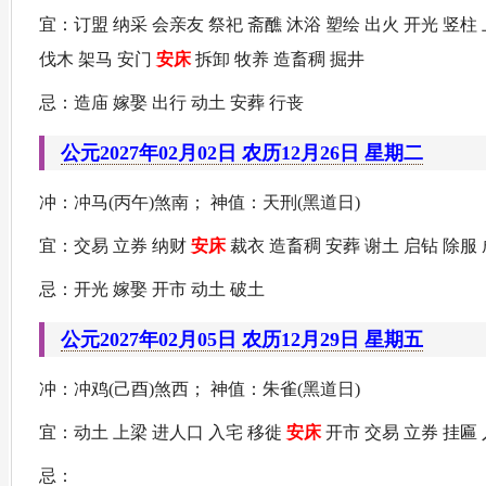
宜：订盟 纳采 会亲友 祭祀 斋醮 沐浴 塑绘 出火 开光 竖柱 
伐木 架马 安门
安床
拆卸 牧养 造畜稠 掘井
忌：造庙 嫁娶 出行 动土 安葬 行丧
公元2027年02月02日 农历12月26日 星期二
冲：冲马(丙午)煞南； 神值：天刑(黑道日)
宜：交易 立券 纳财
安床
裁衣 造畜稠 安葬 谢土 启钻 除服 
忌：开光 嫁娶 开市 动土 破土
公元2027年02月05日 农历12月29日 星期五
冲：冲鸡(己酉)煞西； 神值：朱雀(黑道日)
宜：动土 上梁 进人口 入宅 移徙
安床
开市 交易 立券 挂匾 
忌：