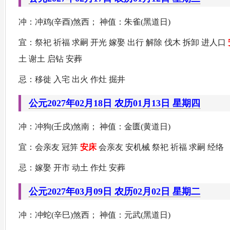
冲：冲鸡(辛酉)煞西； 神值：朱雀(黑道日)
宜：祭祀 祈福 求嗣 开光 嫁娶 出行 解除 伐木 拆卸 进人口
土 谢土 启钻 安葬
忌：移徙 入宅 出火 作灶 掘井
公元2027年02月18日 农历01月13日 星期四
冲：冲狗(壬戍)煞南； 神值：金匮(黄道日)
宜：会亲友 冠笄
安床
会亲友 安机械 祭祀 祈福 求嗣 经络
忌：嫁娶 开市 动土 作灶 安葬
公元2027年03月09日 农历02月02日 星期二
冲：冲蛇(辛巳)煞西； 神值：元武(黑道日)