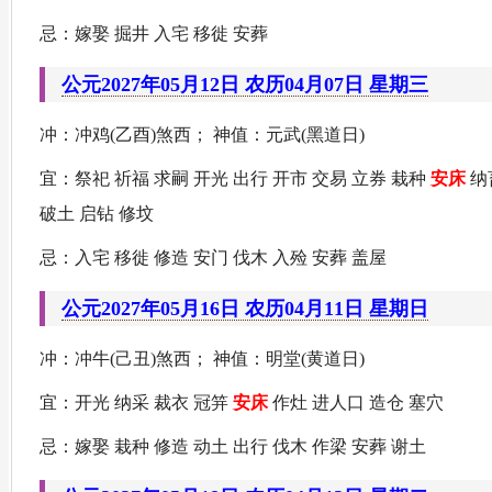
忌：嫁娶 掘井 入宅 移徙 安葬
公元2027年05月12日 农历04月07日 星期三
冲：冲鸡(乙酉)煞西； 神值：元武(黑道日)
宜：祭祀 祈福 求嗣 开光 出行 开市 交易 立券 栽种
安床
纳
破土 启钻 修坟
忌：入宅 移徙 修造 安门 伐木 入殓 安葬 盖屋
公元2027年05月16日 农历04月11日 星期日
冲：冲牛(己丑)煞西； 神值：明堂(黄道日)
宜：开光 纳采 裁衣 冠笄
安床
作灶 进人口 造仓 塞穴
忌：嫁娶 栽种 修造 动土 出行 伐木 作梁 安葬 谢土