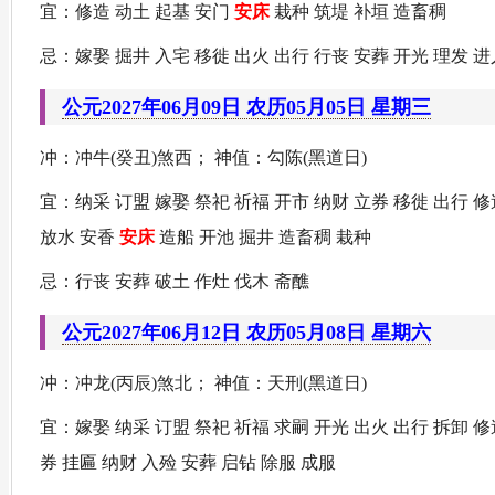
宜：修造 动土 起基 安门
安床
栽种 筑堤 补垣 造畜稠
忌：嫁娶 掘井 入宅 移徙 出火 出行 行丧 安葬 开光 理发 
公元2027年06月09日 农历05月05日 星期三
冲：冲牛(癸丑)煞西； 神值：勾陈(黑道日)
宜：纳采 订盟 嫁娶 祭祀 祈福 开市 纳财 立券 移徙 出行 修
放水 安香
安床
造船 开池 掘井 造畜稠 栽种
忌：行丧 安葬 破土 作灶 伐木 斋醮
公元2027年06月12日 农历05月08日 星期六
冲：冲龙(丙辰)煞北； 神值：天刑(黑道日)
宜：嫁娶 纳采 订盟 祭祀 祈福 求嗣 开光 出火 出行 拆卸 
券 挂匾 纳财 入殓 安葬 启钻 除服 成服