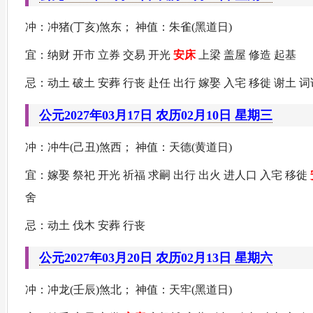
冲：冲猪(丁亥)煞东； 神值：朱雀(黑道日)
宜：纳财 开市 立券 交易 开光
安床
上梁 盖屋 修造 起基
忌：动土 破土 安葬 行丧 赴任 出行 嫁娶 入宅 移徙 谢土 词
公元2027年03月17日 农历02月10日 星期三
冲：冲牛(己丑)煞西； 神值：天德(黄道日)
宜：嫁娶 祭祀 开光 祈福 求嗣 出行 出火 进人口 入宅 移徙
舍
忌：动土 伐木 安葬 行丧
公元2027年03月20日 农历02月13日 星期六
冲：冲龙(壬辰)煞北； 神值：天牢(黑道日)