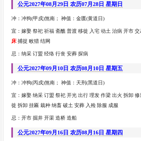
公元2027年08月29日 农历07月28日 星期日
冲：冲狗(甲戍)煞南； 神值：金匮(黄道日)
宜：嫁娶 祭祀 祈福 斋醮 普渡 移徙 入宅 动土 治病 开市 交
床
捕捉 畋猎 结网
忌：纳采 订盟 经络 行丧 安葬 探病
公元2027年09月10日 农历08月10日 星期五
冲：冲狗(丙戍)煞南； 神值：天刑(黑道日)
宜：嫁娶 纳采 订盟 祭祀 开光 出行 理发 作梁 出火 拆卸 
徙 拆卸 挂匾 栽种 纳畜 破土 安葬 入殓 除服 成服
忌：开市 掘井 开渠 造桥 造船
公元2027年09月16日 农历08月16日 星期四