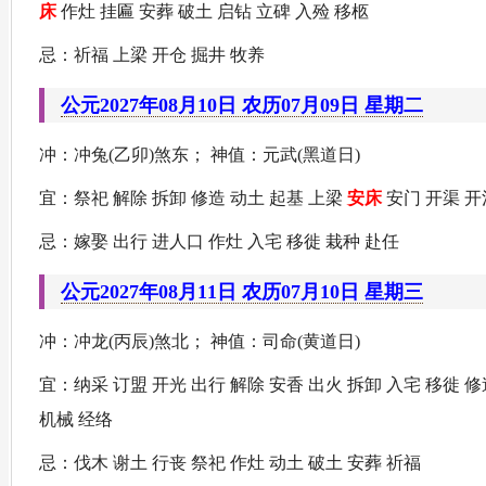
床
作灶 挂匾 安葬 破土 启钻 立碑 入殓 移柩
忌：祈福 上梁 开仓 掘井 牧养
公元2027年08月10日 农历07月09日 星期二
冲：冲兔(乙卯)煞东； 神值：元武(黑道日)
宜：祭祀 解除 拆卸 修造 动土 起基 上梁
安床
安门 开渠 开
忌：嫁娶 出行 进人口 作灶 入宅 移徙 栽种 赴任
公元2027年08月11日 农历07月10日 星期三
冲：冲龙(丙辰)煞北； 神值：司命(黄道日)
宜：纳采 订盟 开光 出行 解除 安香 出火 拆卸 入宅 移徙 
机械 经络
忌：伐木 谢土 行丧 祭祀 作灶 动土 破土 安葬 祈福