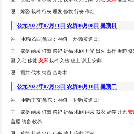
忌：嫁娶 栽种 行丧 理发 修坟 行丧 作灶
公元2027年07月11日 农历06月08日 星期日
冲：冲鸡(乙酉)煞西； 神值：天德(黄道日)
宜：嫁娶 纳采 订盟 祭祀 祈福 求嗣 开光 出火 出行 拆卸 修
匾 入宅 移徙
安床
栽种 入殓 破土 谢土 安葬
忌：掘井 伐木 纳畜 合寿木
公元2027年07月13日 农历06月10日 星期二
冲：冲猪(丁亥)煞东； 神值：玉堂(黄道日)
宜：嫁娶 纳采 订盟 祭祀 祈福 求嗣 纳采 裁衣 冠笄 开光
安
盖屋 纳畜 牧养
忌：移徙 栽种 出行 行丧 破土 安葬 词讼