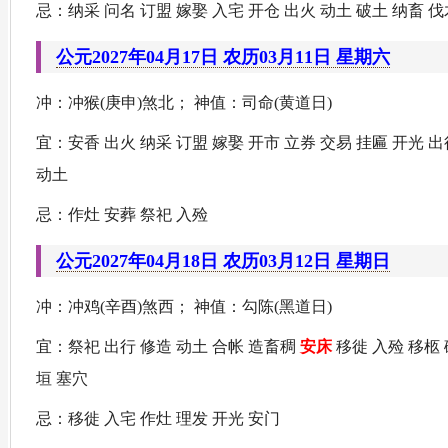
忌：纳采 问名 订盟 嫁娶 入宅 开仓 出火 动土 破土 纳畜 伐
公元2027年04月17日 农历03月11日 星期六
冲：冲猴(庚申)煞北； 神值：司命(黄道日)
宜：安香 出火 纳采 订盟 嫁娶 开市 立券 交易 挂匾 开光 
动土
忌：作灶 安葬 祭祀 入殓
公元2027年04月18日 农历03月12日 星期日
冲：冲鸡(辛酉)煞西； 神值：勾陈(黑道日)
宜：祭祀 出行 修造 动土 合帐 造畜稠
安床
移徙 入殓 移柩 
垣 塞穴
忌：移徙 入宅 作灶 理发 开光 安门