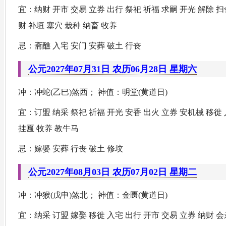
宜：纳财 开市 交易 立券 出行 祭祀 祈福 求嗣 开光 解除 
财 补垣 塞穴 栽种 纳畜 牧养
忌：斋醮 入宅 安门 安葬 破土 行丧
公元2027年07月31日 农历06月28日 星期六
冲：冲蛇(乙巳)煞西； 神值：明堂(黄道日)
宜：订盟 纳采 祭祀 祈福 开光 安香 出火 立券 安机械 移徙
挂匾 牧养 教牛马
忌：嫁娶 安葬 行丧 破土 修坟
公元2027年08月03日 农历07月02日 星期二
冲：冲猴(戊申)煞北； 神值：金匮(黄道日)
宜：纳采 订盟 嫁娶 移徙 入宅 出行 开市 交易 立券 纳财 会