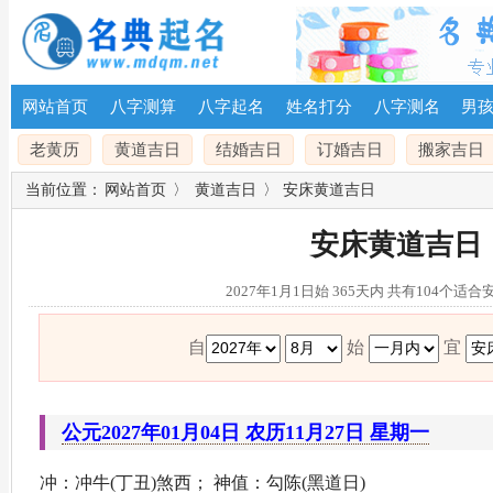
网站首页
八字测算
八字起名
姓名打分
八字测名
男
老黄历
黄道吉日
结婚吉日
订婚吉日
搬家吉日
当前位置：
网站首页
〉
黄道吉日
〉 安床黄道吉日
安床黄道吉日
2027年1月1日始 365天内 共有104个适
自
始
宜
公元2027年01月04日 农历11月27日 星期一
冲：冲牛(丁丑)煞西； 神值：勾陈(黑道日)