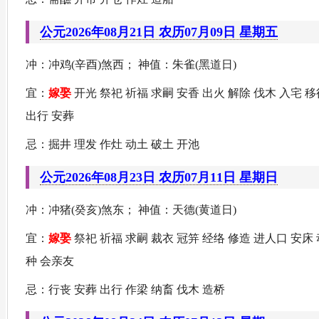
公元2026年08月21日 农历07月09日 星期五
冲：冲鸡(辛酉)煞西； 神值：朱雀(黑道日)
宜：
嫁娶
开光 祭祀 祈福 求嗣 安香 出火 解除 伐木 入宅 移
出行 安葬
忌：掘井 理发 作灶 动土 破土 开池
公元2026年08月23日 农历07月11日 星期日
冲：冲猪(癸亥)煞东； 神值：天德(黄道日)
宜：
嫁娶
祭祀 祈福 求嗣 裁衣 冠笄 经络 修造 进人口 安床 
种 会亲友
忌：行丧 安葬 出行 作梁 纳畜 伐木 造桥