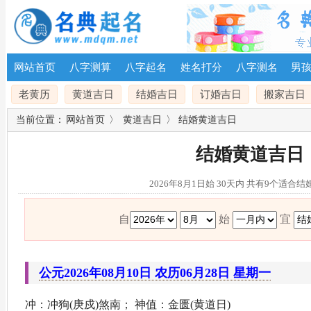
网站首页
八字测算
八字起名
姓名打分
八字测名
男
老黄历
黄道吉日
结婚吉日
订婚吉日
搬家吉日
当前位置：
网站首页
〉
黄道吉日
〉 结婚黄道吉日
结婚黄道吉日
2026年8月1日始 30天内 共有9个适合
自
始
宜
公元2026年08月10日 农历06月28日 星期一
冲：冲狗(庚戍)煞南； 神值：金匮(黄道日)