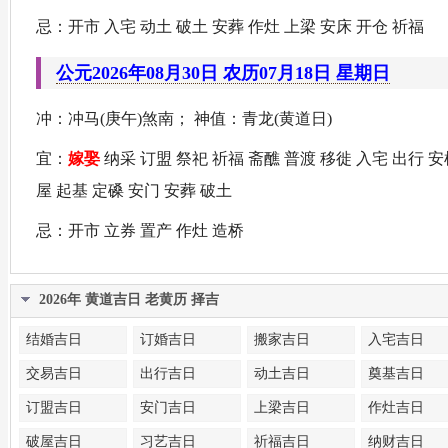
忌：开市 入宅 动土 破土 安葬 作灶 上梁 安床 开仓 祈福
公元2026年08月30日 农历07月18日 星期日
冲：冲马(庚午)煞南； 神值：青龙(黄道日)
宜：
嫁娶
纳采 订盟 祭祀 祈福 斋醮 普渡 移徙 入宅 出行 安
屋 起基 定磉 安门 安葬 破土
忌：开市 立券 置产 作灶 造桥
2026年 黄道吉日 老黄历 择吉
结婚吉日
订婚吉日
搬家吉日
入宅吉日
交易吉日
出行吉日
动土吉日
奠基吉日
订盟吉日
安门吉日
上梁吉日
作灶吉日
破屋吉日
习艺吉日
祈福吉日
纳财吉日