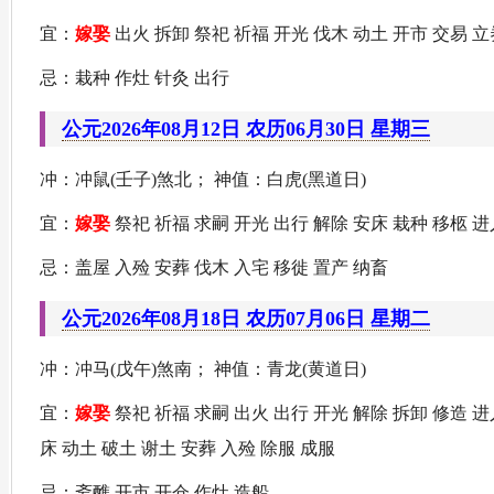
宜：
嫁娶
出火 拆卸 祭祀 祈福 开光 伐木 动土 开市 交易 立
忌：栽种 作灶 针灸 出行
公元2026年08月12日 农历06月30日 星期三
冲：冲鼠(壬子)煞北； 神值：白虎(黑道日)
宜：
嫁娶
祭祀 祈福 求嗣 开光 出行 解除 安床 栽种 移柩 
忌：盖屋 入殓 安葬 伐木 入宅 移徙 置产 纳畜
公元2026年08月18日 农历07月06日 星期二
冲：冲马(戊午)煞南； 神值：青龙(黄道日)
宜：
嫁娶
祭祀 祈福 求嗣 出火 出行 开光 解除 拆卸 修造 进
床 动土 破土 谢土 安葬 入殓 除服 成服
忌：斋醮 开市 开仓 作灶 造船