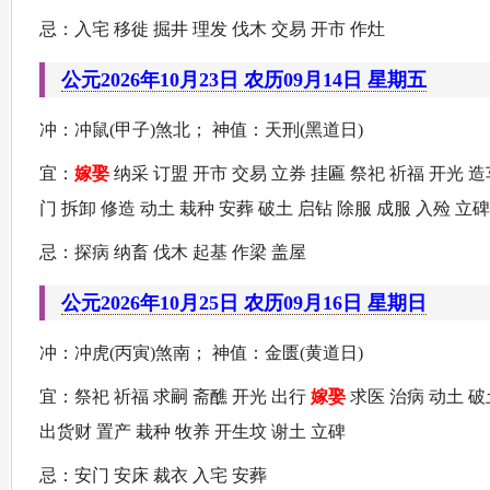
忌：入宅 移徙 掘井 理发 伐木 交易 开市 作灶
公元2026年10月23日 农历09月14日 星期五
冲：冲鼠(甲子)煞北； 神值：天刑(黑道日)
宜：
嫁娶
纳采 订盟 开市 交易 立券 挂匾 祭祀 祈福 开光 造
门 拆卸 修造 动土 栽种 安葬 破土 启钻 除服 成服 入殓 立碑
忌：探病 纳畜 伐木 起基 作梁 盖屋
公元2026年10月25日 农历09月16日 星期日
冲：冲虎(丙寅)煞南； 神值：金匮(黄道日)
宜：祭祀 祈福 求嗣 斋醮 开光 出行
嫁娶
求医 治病 动土 破
出货财 置产 栽种 牧养 开生坟 谢土 立碑
忌：安门 安床 裁衣 入宅 安葬