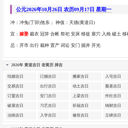
公元2026年10月26日 农历09月17日 星期一
冲：冲兔(丁卯)煞东； 神值：天德(黄道日)
宜：
嫁娶
裁衣 冠笄 合帐 祭祀 安床 移徙 塞穴 入殓 破土 移
忌：开市 出行 栽种 置产 词讼 安门 掘井 开光
2026年 黄道吉日 老黄历 择吉
结婚吉日
订婚吉日
搬家吉日
入宅吉日
交易吉日
出行吉日
动土吉日
奠基吉日
订盟吉日
安门吉日
上梁吉日
作灶吉日
破屋吉日
习艺吉日
祈福吉日
纳财吉日
治病吉日
入学吉日
修坟吉日
立碑吉日