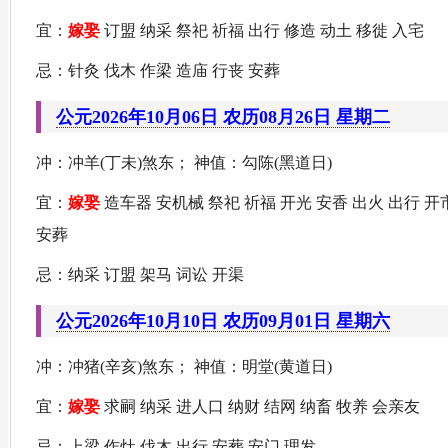
宜：
嫁娶
订盟 纳采 祭祀 祈福 出行 修造 动土 移徙 入宅
忌：针灸 伐木 作梁 造庙 行丧 安葬
公元2026年10月06日 农历08月26日 星期二
冲：冲羊(丁未)煞东； 神值：勾陈(黑道日)
宜：
嫁娶
造车器 安机械 祭祀 祈福 开光 安香 出火 出行 开
安葬
忌：纳采 订盟 架马 词讼 开渠
公元2026年10月10日 农历09月01日 星期六
冲：冲猪(辛亥)煞东； 神值：明堂(黄道日)
宜：
嫁娶
求嗣 纳采 进人口 纳财 结网 纳畜 牧养 会亲友
忌：上梁 作灶 伐木 出行 安葬 安门 理发