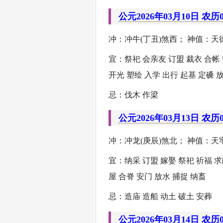
公元2026年03月10日 农历
冲：冲牛(丁丑)煞西； 神值：天德
宜：祭祀 会亲友 订盟 裁衣 合帐
开光 塑绘 入学 出行 起基 定磉 
忌：伐木 作梁
公元2026年03月13日 农历
冲：冲龙(庚辰)煞北； 神值：天牢
宜：纳采 订盟 嫁娶 祭祀 祈福 求
屋 合脊 安门 放水 捕捉 纳畜
忌：造庙 造船 动土 破土 安葬
公元2026年03月14日 农历