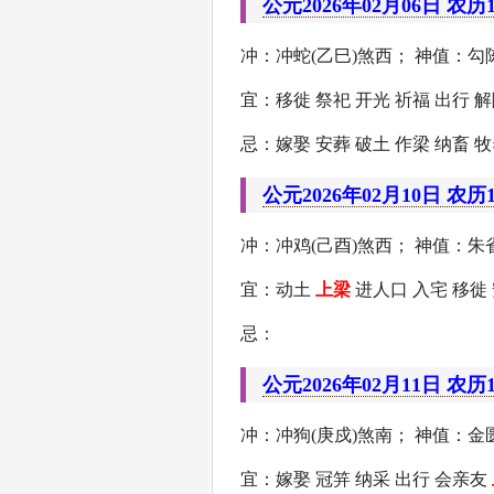
公元2026年02月06日 农历
冲：冲蛇(乙巳)煞西； 神值：勾陈
宜：移徙 祭祀 开光 祈福 出行 解
忌：嫁娶 安葬 破土 作梁 纳畜 牧
公元2026年02月10日 农历
冲：冲鸡(己酉)煞西； 神值：朱雀
宜：动土
上梁
进人口 入宅 移徙 
忌：
公元2026年02月11日 农历
冲：冲狗(庚戍)煞南； 神值：金匮
宜：嫁娶 冠笄 纳采 出行 会亲友