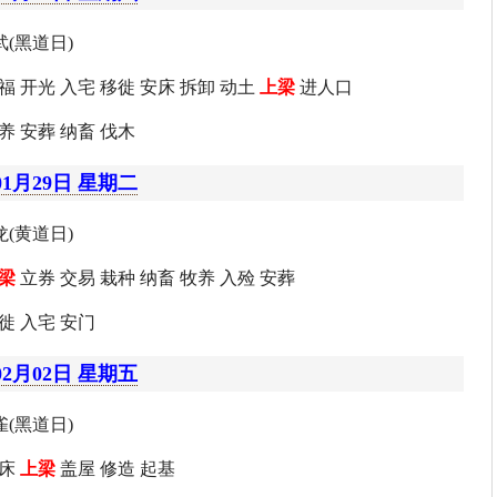
(黑道日)
福 开光 入宅 移徙 安床 拆卸 动土
上梁
进人口
养 安葬 纳畜 伐木
01月29日 星期二
(黄道日)
梁
立券 交易 栽种 纳畜 牧养 入殓 安葬
徙 入宅 安门
02月02日 星期五
(黑道日)
安床
上梁
盖屋 修造 起基