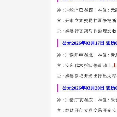
冲：冲蛇(辛巳)煞西； 神值：元武
宜：开市 立券 交易 挂匾 祭祀 祈
忌：嫁娶 行丧 架马 作梁 理发 牧
公元2026年03月17日 农历
冲：冲猴(甲申)煞北； 神值：青龙
宜：安床 伐木 拆卸 修造 动土
上
忌：嫁娶 祭祀 开光 出行 出火 移
公元2026年03月20日 农历
冲：冲猪(丁亥)煞东； 神值：朱雀
宜：纳财 开市 立券 交易 开光 