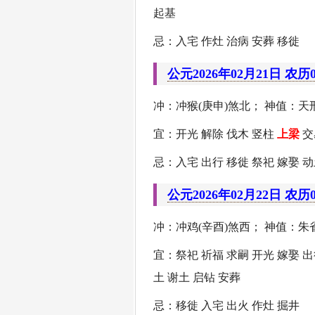
起基
忌：入宅 作灶 治病 安葬 移徙
公元2026年02月21日 农历
冲：冲猴(庚申)煞北； 神值：天刑
宜：开光 解除 伐木 竖柱
上梁
交
忌：入宅 出行 移徙 祭祀 嫁娶 动
公元2026年02月22日 农历
冲：冲鸡(辛酉)煞西； 神值：朱雀
宜：祭祀 祈福 求嗣 开光 嫁娶 出
土 谢土 启钻 安葬
忌：移徙 入宅 出火 作灶 掘井