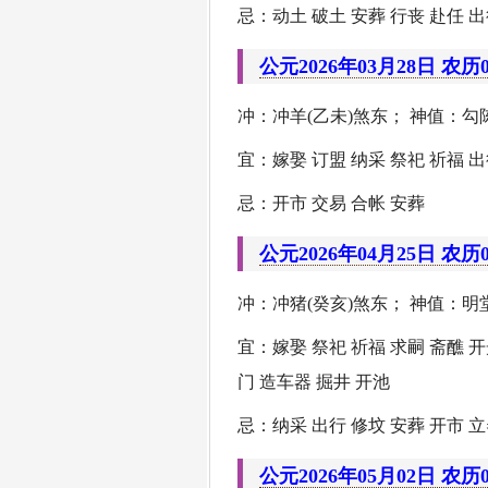
忌：动土 破土 安葬 行丧 赴任 出
公元2026年03月28日 农历
冲：冲羊(乙未)煞东； 神值：勾陈
宜：嫁娶 订盟 纳采 祭祀 祈福 出
忌：开市 交易 合帐 安葬
公元2026年04月25日 农历
冲：冲猪(癸亥)煞东； 神值：明堂
宜：嫁娶 祭祀 祈福 求嗣 斋醮 开
门 造车器 掘井 开池
忌：纳采 出行 修坟 安葬 开市 立
公元2026年05月02日 农历