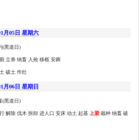
01月05日 星期六
(黑道日)
易 立券 纳畜 入殓 移柩 安葬
土 破土 作灶
01月06日 星期日
(黑道日)
行 解除 伐木 拆卸 进人口 安床 动土 起基
上梁
栽种 纳畜 破