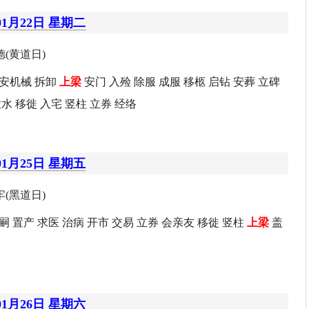
01月22日 星期二
(黄道日)
 安机械 拆卸
上梁
安门 入殓 除服 成服 移柩 启钻 安葬 立碑
放水 移徙 入宅 竖柱 立券 经络
01月25日 星期五
(黑道日)
嗣 置产 求医 治病 开市 交易 立券 会亲友 移徙 竖柱
上梁
盖
01月26日 星期六