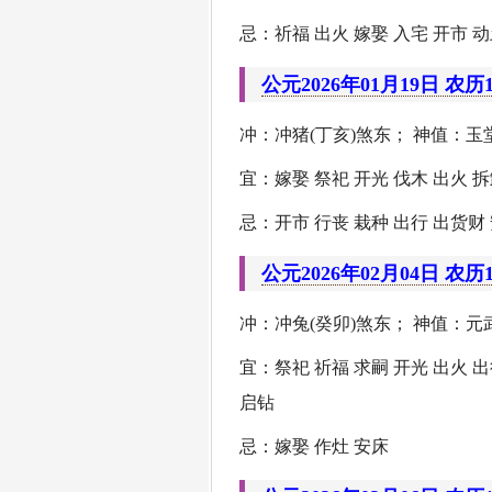
忌：祈福 出火 嫁娶 入宅 开市 动
公元2026年01月19日 农历
冲：冲猪(丁亥)煞东； 神值：玉堂
宜：嫁娶 祭祀 开光 伐木 出火 拆
忌：开市 行丧 栽种 出行 出货财 
公元2026年02月04日 农历
冲：冲兔(癸卯)煞东； 神值：元武
宜：祭祀 祈福 求嗣 开光 出火 出
启钻
忌：嫁娶 作灶 安床