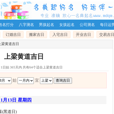
姓名打分
八字测名
男孩起名
女孩起名
公司测名
每日运
订婚吉日
搬家吉日
入宅吉日
开业吉日
交易吉
上梁黄道吉日
上梁黄道吉日
1月1日始 365天内 共有64个适合上梁黄道吉日
始
宜
11月13日 星期四
(黑道日)