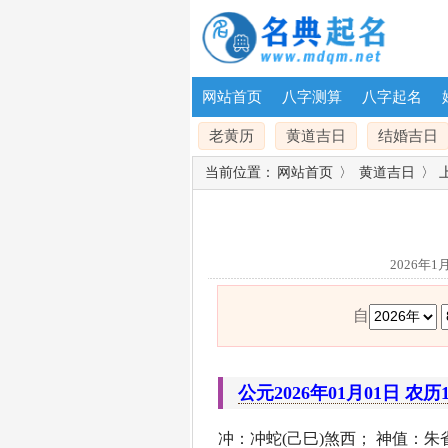
网站首页
八字测算
八字起名
老黄历
黄道吉日
结婚吉日
当前位置：
网站首页
〉
黄道吉日
〉 
2026年
自
公元2026年01月01日 农历
冲：冲蛇(己巳)煞西； 神值：朱雀