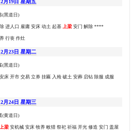
12月19日 星期五
(黑道日)
除 进人口 雇庸 安床 动土 起基
上梁
安门 解除 ****
养 行丧 作灶
12月23日 星期二
(黑道日)
安床 开市 交易 立券 挂匾 入殓 破土 安葬 启钻 除服 成服
12月24日 星期三
(黄道日)
上梁
安机械 安床 牧养 畋猎 祭祀 祈福 开光 修造 安门 盖屋