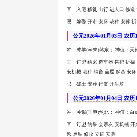
宜：入宅 移徙 出行 进人口 修造
忌：嫁娶 开市 安床 栽种 安葬 祈
公元2026年01月03日 农历
冲：冲羊(辛未)煞东； 神值：天德
宜：订盟 纳采 造车器 祭祀 祈福
安机械 栽种 纳畜 盖屋 起基 安床
忌：破土 安葬 行丧 开生坟
公元2026年01月04日 农历
冲：冲猴(壬申)煞北； 神值：白虎
宜：订盟 纳采 会亲友 安机械 开
殓 启钻 修坟 立碑 安葬