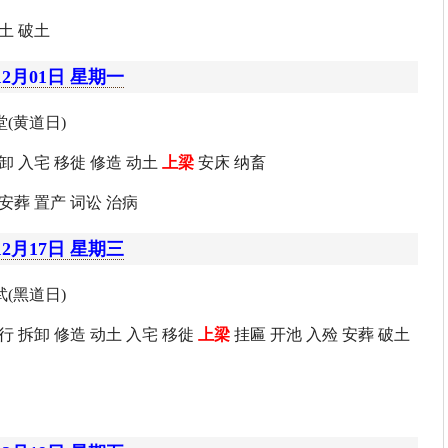
土 破土
12月01日 星期一
(黄道日)
卸 入宅 移徙 修造 动土
上梁
安床 纳畜
安葬 置产 词讼 治病
12月17日 星期三
(黑道日)
行 拆卸 修造 动土 入宅 移徙
上梁
挂匾 开池 入殓 安葬 破土