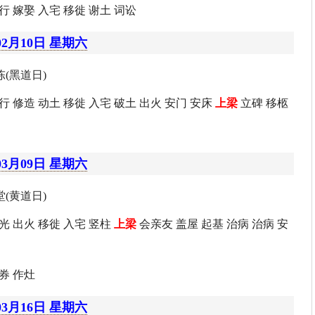
行 嫁娶 入宅 移徙 谢土 词讼
02月10日 星期六
(黑道日)
行 修造 动土 移徙 入宅 破土 出火 安门 安床
上梁
立碑 移柩
03月09日 星期六
(黄道日)
光 出火 移徙 入宅 竖柱
上梁
会亲友 盖屋 起基 治病 治病 安
券 作灶
03月16日 星期六