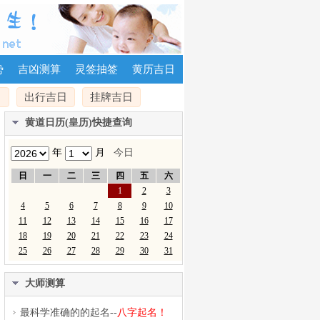
势
吉凶测算
灵签抽签
黄历吉日
日
出行吉日
挂牌吉日
黄道日历(皇历)快捷查询
年
月
今日
日
一
二
三
四
五
六
1
2
3
4
5
6
7
8
9
10
11
12
13
14
15
16
17
18
19
20
21
22
23
24
25
26
27
28
29
30
31
大师测算
最科学准确的的起名--
八字起名！