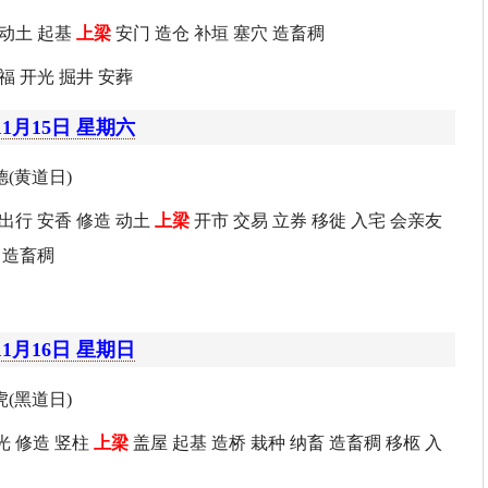
 动土 起基
上梁
安门 造仓 补垣 塞穴 造畜稠
福 开光 掘井 安葬
11月15日 星期六
(黄道日)
 出行 安香 修造 动土
上梁
开市 交易 立券 移徙 入宅 会亲友
 造畜稠
11月16日 星期日
(黑道日)
光 修造 竖柱
上梁
盖屋 起基 造桥 栽种 纳畜 造畜稠 移柩 入