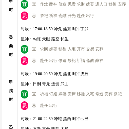
申
宜
宜：作灶 酬神 修造 见贵 求财 嫁娶 进人口 移徙 安葬
时
忌
忌：祭祀 祈福 斋醮 开光 赴任 出行
时辰：17:00-18:59 冲兔 煞东 时冲丁卯
癸
星神：勾陈 天贼 路空 长生
酉
宜
宜：求嗣 嫁娶 移徙 入宅 开市 交易 安葬
时
忌
忌：赴任 出行 修造 祭祀 祈福 斋醮 酬神
时辰：19:00-20:59 冲龙 煞北 时冲戊辰
甲
星神：日刑 青龙 进贵 武曲
戌
宜
宜：祈福 订婚 嫁娶 安床 移徙 入宅 修造 安葬 祭祀
时
忌
忌：赴任 出行
时辰：21:00-22:59 冲蛇 煞西 时冲己巳
乙
星神：不遇 三合 明堂 木星