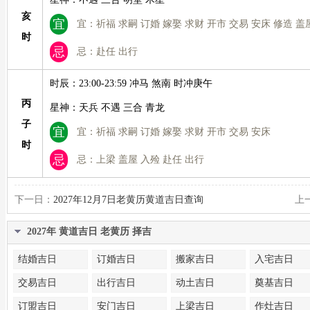
亥
宜
宜：祈福 求嗣 订婚 嫁娶 求财 开市 交易 安床 修造 盖
时
忌
忌：赴任 出行
时辰：23:00-23:59 冲马 煞南 时冲庚午
丙
星神：天兵 不遇 三合 青龙
子
宜
宜：祈福 求嗣 订婚 嫁娶 求财 开市 交易 安床
时
忌
忌：上梁 盖屋 入殓 赴任 出行
下一日：
2027年12月7日老黄历黄道吉日查询
上
2027年 黄道吉日 老黄历 择吉
结婚吉日
订婚吉日
搬家吉日
入宅吉日
交易吉日
出行吉日
动土吉日
奠基吉日
订盟吉日
安门吉日
上梁吉日
作灶吉日