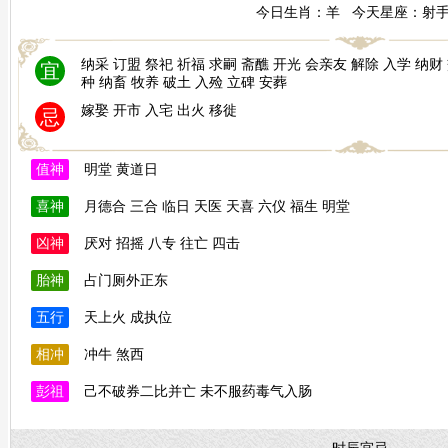
今日生肖：羊 今天星座：射
纳采 订盟 祭祀 祈福 求嗣 斋醮 开光 会亲友 解除 入学 纳财 
宜
种 纳畜 牧养 破土 入殓 立碑 安葬
嫁娶 开市 入宅 出火 移徙
忌
值神
明堂 黄道日
喜神
月德合 三合 临日 天医 天喜 六仪 福生 明堂
凶神
厌对 招摇 八专 往亡 四击
胎神
占门厕外正东
五行
天上火 成执位
相冲
冲牛 煞西
彭祖
己不破券二比并亡 未不服药毒气入肠