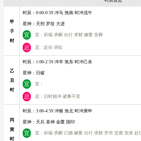
时辰宜忌
时辰：0:00-0:59 冲马 煞南 时冲戊午
甲
星神：天刑 罗纹 大进
子
宜
宜：祈福 求嗣 出行 求财 嫁娶 安葬
时
忌
忌：赴任 词讼
时辰：1:00-2:59 冲羊 煞东 时冲己未
乙
星神：日破
丑
宜
宜：
时
忌
忌：日时相冲 诸事不宜
时辰：3:00-4:59 冲猴 煞北 时冲庚申
丙
星神：天兵 喜神 金匮 国印
寅
宜
宜：祈福 求嗣 订婚 嫁娶 出行 求财 开市 交易 安床 赴
时