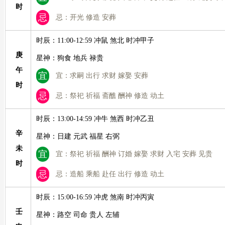
时
忌
忌：开光 修造 安葬
时辰：11:00-12:59 冲鼠 煞北 时冲甲子
庚
星神：狗食 地兵 禄贵
午
宜
宜：求嗣 出行 求财 嫁娶 安葬
时
忌
忌：祭祀 祈福 斋醮 酬神 修造 动土
时辰：13:00-14:59 冲牛 煞西 时冲乙丑
辛
星神：日建 元武 福星 右弼
未
宜
宜：祭祀 祈福 酬神 订婚 嫁娶 求财 入宅 安葬 见贵
时
忌
忌：造船 乘船 赴任 出行 修造 动土
时辰：15:00-16:59 冲虎 煞南 时冲丙寅
壬
星神：路空 司命 贵人 左辅