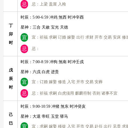
忌
忌：上梁 盖屋 入殓
时辰：5:00-6:59 冲鸡 煞西 时冲辛酉
丁
星神：三合 天赦 宝光 天德
卯
宜
宜：祈福 求嗣 订婚 嫁娶 出行 求财 开市 交易 安床 修
时
忌
忌：
时辰：7:00-8:59 冲狗 煞南 时冲壬戍
戊
星神：六戊 白虎 进贵
辰
宜
宜：订婚 嫁娶 修造 入宅 开市 交易 安葬
时
忌
忌：祈福 求嗣 白虎须用 麒麟符制 否则 诸事不宜
时辰：9:00-10:59 冲猪 煞东 时冲癸亥
己
星神：大退 帝旺 玉堂 驿马
巳
宜
宜：求嗣 嫁娶 移徙 入宅 开市 交易 赴任 出行 见贵 求