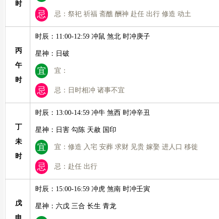
时
忌
忌：祭祀 祈福 斋醮 酬神 赴任 出行 修造 动土
时辰：11:00-12:59 冲鼠 煞北 时冲庚子
丙
星神：日破
午
宜
宜：
时
忌
忌：日时相冲 诸事不宜
时辰：13:00-14:59 冲牛 煞西 时冲辛丑
丁
星神：日害 勾陈 天赦 国印
未
宜
宜：修造 入宅 安葬 求财 见贵 嫁娶 进人口 移徙
时
忌
忌：赴任 出行
时辰：15:00-16:59 冲虎 煞南 时冲壬寅
戊
星神：六戊 三合 长生 青龙
申