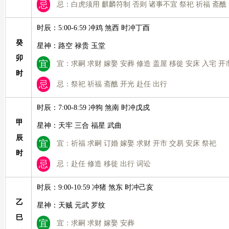
忌
忌：白虎须用 麒麟符制 否则 诸事不宜 祭祀 祈福 斋醮 
时辰：5:00-6:59 冲鸡 煞西 时冲丁酉
癸
星神：路空 禄贵 玉堂
卯
宜
宜：求嗣 求财 嫁娶 安葬 修造 盖屋 移徙 安床 入宅 开
时
忌
忌：祭祀 祈福 斋醮 开光 赴任 出行
时辰：7:00-8:59 冲狗 煞南 时冲戊戍
甲
星神：天牢 三合 福星 武曲
辰
宜
宜：祈福 求嗣 订婚 嫁娶 求财 开市 交易 安床 祭祀
时
忌
忌：赴任 修造 移徙 出行 词讼
时辰：9:00-10:59 冲猪 煞东 时冲己亥
乙
星神：天贼 元武 罗纹
巳
宜
宜：求嗣 求财 嫁娶 安葬