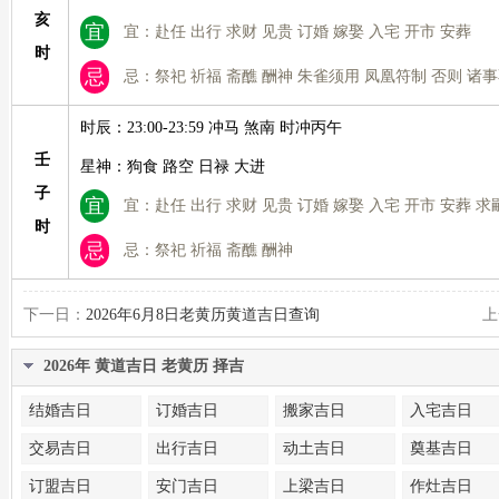
亥
宜
宜：赴任 出行 求财 见贵 订婚 嫁娶 入宅 开市 安葬
时
忌
忌：祭祀 祈福 斋醮 酬神 朱雀须用 凤凰符制 否则 诸
时辰：23:00-23:59 冲马 煞南 时冲丙午
壬
星神：狗食 路空 日禄 大进
子
宜
宜：赴任 出行 求财 见贵 订婚 嫁娶 入宅 开市 安葬 求
时
忌
忌：祭祀 祈福 斋醮 酬神
下一日：
2026年6月8日老黄历黄道吉日查询
上
2026年 黄道吉日 老黄历 择吉
结婚吉日
订婚吉日
搬家吉日
入宅吉日
交易吉日
出行吉日
动土吉日
奠基吉日
订盟吉日
安门吉日
上梁吉日
作灶吉日