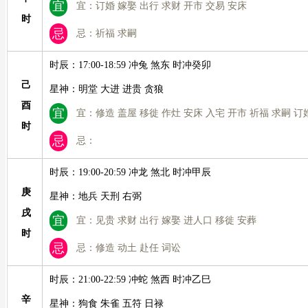
宜
宜：订婚 嫁娶 出行 求财 开市 交易 安床
时
忌
忌：祈福 求嗣
时辰：17:00-18:59 冲兔 煞东 时冲癸卯
己
星神：明堂 大进 进贵 贪狼
酉
宜
宜：修造 盖屋 移徙 作灶 安床 入宅 开市 祈福 求嗣 订
时
忌
忌：
时辰：19:00-20:59 冲龙 煞北 时冲甲辰
庚
星神：地兵 天刑 右弼
戌
宜
宜：见贵 求财 出行 嫁娶 进人口 移徙 安葬
时
忌
忌：修造 动土 赴任 词讼
时辰：21:00-22:59 冲蛇 煞西 时冲乙巳
辛
星神：狗食 朱雀 五符 日禄