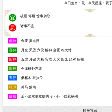
今日生肖：鼠 今天星座：双
破屋 坏垣 馀事勿取
宜
诸事不宜
忌
值神
金匮 黄道日
喜神
月空 天恩 六仪 解神 金匮 鸣犬对
凶神
五虚 月破 大耗 灾煞 天火 四废 厌对 招摇
胎神
仓库碓外东北
五行
桑柘木 破执位
相冲
冲马 煞南
彭祖
壬不汲水更难提防 子不问卜自惹祸殃
时辰宜忌