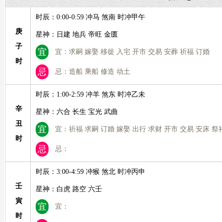
时辰：0:00-0:59 冲马 煞南 时冲甲午
庚
星神：日建 地兵 帝旺 金匮
子
宜
宜：求嗣 嫁娶 移徙 入宅 开市 交易 安葬 祈福 订婚
时
忌
忌：造船 乘船 修造 动土
时辰：1:00-2:59 冲羊 煞东 时冲乙未
辛
星神：六合 长生 宝光 武曲
丑
宜
宜：祈福 求嗣 订婚 嫁娶 出行 求财 开市 交易 安床 祭
时
忌
忌：
时辰：3:00-4:59 冲猴 煞北 时冲丙申
壬
星神：白虎 路空 六壬
寅
宜
宜：
时